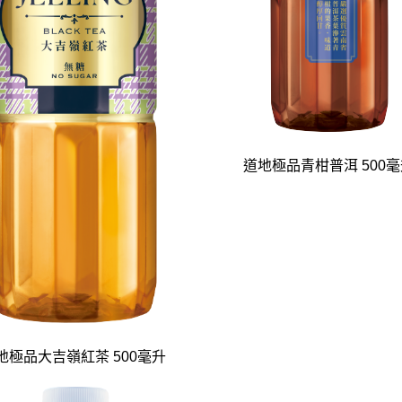
道地極品青柑普洱 500
地極品大吉嶺紅茶 500毫升