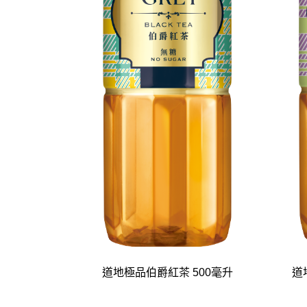
道地極品伯爵紅茶 500毫升
道