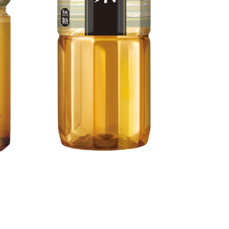
升
道地極品烏龍茶 500毫升